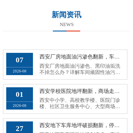
新闻资讯
NEWS
西安厂房地面油污渗色翻新，车间环氧地面黑印油垢洗不掉处理方案
07
西安厂房地面油污渗色、黑印油垢洗
2026-08
不掉怎么办？详解车间顽固性油污成
因、翻新误区与耐油封闭根治施工方
案。
西安学校医院地坪翻新，商场走廊公共区域环保防滑环氧地坪施工方案
01
西安中小学、高校教学楼、医院门诊
2026-08
楼、社区卫生服务中心、大型商场超
市、写字楼公共走廊，属于高人流、
高频走动、全天候开放的公共区域。
原有普通水泥地面、老旧地砖、普通
西安地下车库地坪破损翻新，停车场环氧地面车轮划痕、起灰病害处理方案
27
环氧地面，使用久了容易出现地面起