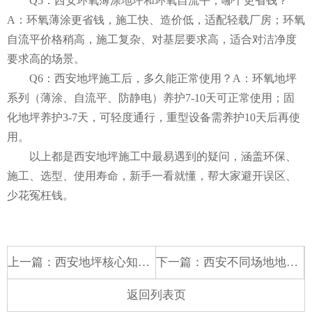
Q5：
西安环氧薄涂
地坪和环氧自流平，哪个更省钱？
A：环氧薄涂更省钱，施工快、造价低，适配轻载厂房；环氧
自流平价格稍高，施工复杂、对基层要求高，适合对洁净度
要求高的场景。
Q6：
西安地坪施工
后，多久能正常使用？A：环氧地坪
系列（薄涂、自流平、防静电）养护7-10天可正常使用；固
化地坪养护3-7天，可轻度通行，重型设备需养护10天后再使
用。
以上都是西安地坪施工中最易遇到的疑问，涵盖环保、
施工、选型、使用寿命，新手一看就懂，帮大家避开误区、
少花冤枉钱。
上一篇：
西安地坪核心知识详解，环氧与固化地坪原理、选型及常见问题解答
下一篇：
西安不同场地地坪怎么搭配更合适，普通人实用分享
返回列表页