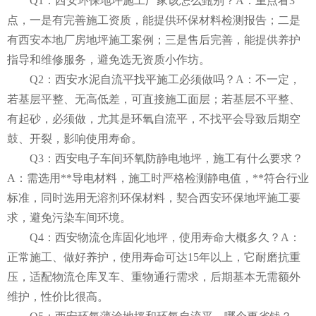
Q1：
西安环保地坪施工
厂家该怎么甄别？A：重点看3
点，一是有完善施工资质，能提供环保材料检测报告；二是
有西安本地厂房地坪施工案例；三是售后完善，能提供养护
指导和维修服务，避免选无资质小作坊。
Q2：
西安水泥自流平
找平施工必须做吗？A：不一定，
若基层平整、无高低差，可直接施工面层；若基层不平整、
有起砂，必须做，尤其是环氧自流平，不找平会导致后期空
鼓、开裂，影响使用寿命。
Q3：西安电子车间环氧防静电地坪，施工有什么要求？
A：需选用**导电材料，施工时严格检测静电值，**符合行业
标准，同时选用无溶剂环保材料，契合西安环保地坪施工要
求，避免污染车间环境。
Q4：西安物流仓库固化地坪，使用寿命大概多久？A：
正常施工、做好养护，使用寿命可达15年以上，它耐磨抗重
压，适配物流仓库叉车、重物通行需求，后期基本无需额外
维护，性价比很高。