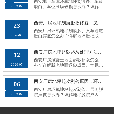
西安地下车库环氧地坪划痕多、车道
砂起灰、划痕发黑、空鼓脱落、地面
2026-07
磨白、车位漆膜破损怎么办？详解停
打滑、污渍渗透、接缝藏污、颜色老
车场地坪病害成因、修补误区与分区
旧暗沉等问题。公共场地对地坪要求
耐磨翻新施工方案。
和厂···
西安厂房地坪划痕磨损修复，叉车通道环氧地面磨白露底翻新方案
23
西安厂房环氧地坪划痕多、叉车通道
2026-07
磨白露底怎么办？详解地坪磨损成
因、修复误区与标准化耐磨翻新方
案，长效解决地面老旧斑驳问题。
西安厂房地坪起砂起灰处理方法，新老混凝土地面返砂固化方案
12
西安厂房混凝土地面起砂起灰怎么
2026-07
办？详解新老地面返砂成因、常见误
区与标准化固化防尘处理方案，解决
车间扬尘问题。
西安厂房地坪起皮剥落原因，环氧地坪脱层掉皮根治修复方案
06
西安厂房环氧地坪起皮剥落、层间脱
2026-07
层掉皮怎么办？详解地坪脱层成因、
施工误区与标准化根治修复方案，杜
绝反复掉皮。