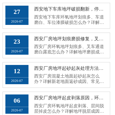
高频走动、全天候开放的公共区域。
原有普通水泥地面、老旧地砖、普通
西安地下车库地坪破损翻新，停车场环氧地面车轮划痕、起灰病害处理方案
27
环氧地面，使用久了容易出现地面起
西安地下车库环氧地坪划痕多、车道
砂起灰、划痕发黑、空鼓脱落、地面
2026-07
磨白、车位漆膜破损怎么办？详解停
打滑、污渍渗透、接缝藏污、颜色老
车场地坪病害成因、修补误区与分区
旧暗沉等问题。公共场地对地坪要求
耐磨翻新施工方案。
和厂···
西安厂房地坪划痕磨损修复，叉车通道环氧地面磨白露底翻新方案
23
西安厂房环氧地坪划痕多、叉车通道
2026-07
磨白露底怎么办？详解地坪磨损成
因、修复误区与标准化耐磨翻新方
案，长效解决地面老旧斑驳问题。
西安厂房地坪起砂起灰处理方法，新老混凝土地面返砂固化方案
12
西安厂房混凝土地面起砂起灰怎么
2026-07
办？详解新老地面返砂成因、常见误
区与标准化固化防尘处理方案，解决
车间扬尘问题。
西安厂房地坪起皮剥落原因，环氧地坪脱层掉皮根治修复方案
06
西安厂房环氧地坪起皮剥落、层间脱
2026-07
层掉皮怎么办？详解地坪脱层成因、