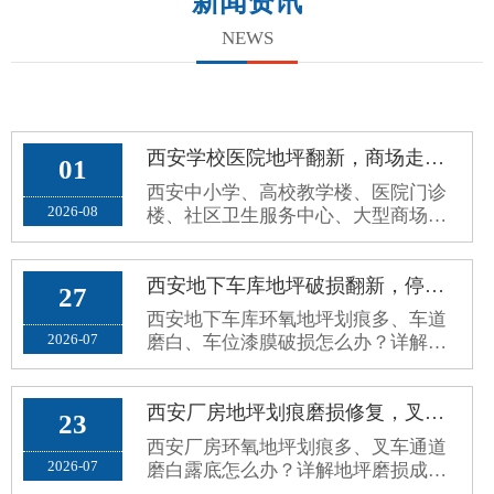
新闻资讯
NEWS
西安学校医院地坪翻新，商场走廊公共区域环保防滑环氧地坪施工方案
01
西安中小学、高校教学楼、医院门诊
2026-08
楼、社区卫生服务中心、大型商场超
市、写字楼公共走廊，属于高人流、
高频走动、全天候开放的公共区域。
原有普通水泥地面、老旧地砖、普通
西安地下车库地坪破损翻新，停车场环氧地面车轮划痕、起灰病害处理方案
27
环氧地面，使用久了容易出现地面起
西安地下车库环氧地坪划痕多、车道
砂起灰、划痕发黑、空鼓脱落、地面
2026-07
磨白、车位漆膜破损怎么办？详解停
打滑、污渍渗透、接缝藏污、颜色老
车场地坪病害成因、修补误区与分区
旧暗沉等问题。公共场地对地坪要求
耐磨翻新施工方案。
和厂···
西安厂房地坪划痕磨损修复，叉车通道环氧地面磨白露底翻新方案
23
西安厂房环氧地坪划痕多、叉车通道
2026-07
磨白露底怎么办？详解地坪磨损成
因、修复误区与标准化耐磨翻新方