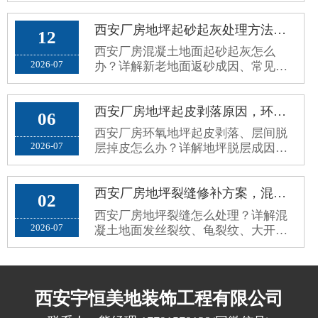
案，长效解决地面老旧斑驳问题。
西安厂房地坪起砂起灰处理方法，新老混凝土地面返砂固化方案
12
西安厂房混凝土地面起砂起灰怎么
2026-07
办？详解新老地面返砂成因、常见误
区与标准化固化防尘处理方案，解决
车间扬尘问题。
西安厂房地坪起皮剥落原因，环氧地坪脱层掉皮根治修复方案
06
西安厂房环氧地坪起皮剥落、层间脱
2026-07
层掉皮怎么办？详解地坪脱层成因、
施工误区与标准化根治修复方案，杜
绝反复掉皮。
西安厂房地坪裂缝修补方案，混凝土地面细微裂纹、大开裂规范修复工艺
02
西安厂房地坪裂缝怎么处理？详解混
2026-07
凝土地面发丝裂纹、龟裂纹、大开裂
成因、修补误区与标准化无痕修复方
案。
西安宇恒美地装饰工程有限公司