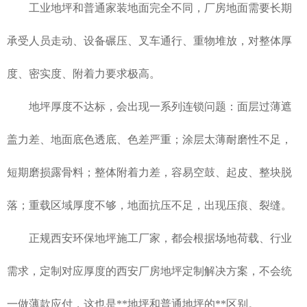
工业地坪和普通家装地面完全不同，厂房地面需要长期
承受人员走动、设备碾压、叉车通行、重物堆放，对整体厚
度、密实度、附着力要求极高。
地坪厚度不达标，会出现一系列连锁问题：面层过薄遮
盖力差、地面底色透底、色差严重；涂层太薄耐磨性不足，
短期磨损露骨料；整体附着力差，容易空鼓、起皮、整块脱
落；重载区域厚度不够，地面抗压不足，出现压痕、裂缝。
正规
西安环保地坪施工
厂家，都会根据场地荷载、行业
需求，定制对应厚度的西安厂房地坪定制解决方案，不会统
一做薄款应付，这也是**地坪和普通地坪的**区别。