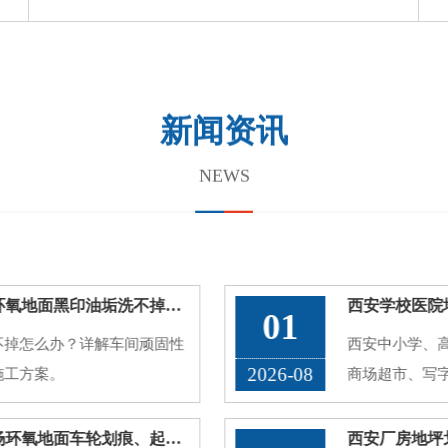
新闻资讯
NEWS
西安厂房地面油污渗色翻新，车间环氧地面黑印油垢洗不掉处理方案
01
不掉怎么办？详解车间顽固性
西安中小学、
2026-08
施工方案。
商场超市、写
的公共区域。
久了容易出现
西安地下车库地坪破损翻新，停车场环氧地面车轮划痕、起灰病害处理方案