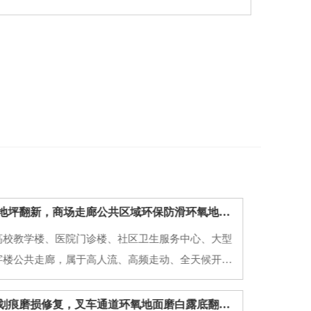
西安学校医院地坪翻新，商场走廊公共区域环保防滑环氧地坪施工方案
高校教学楼、医院门诊楼、社区卫生服务中心、大型
字楼公共走廊，属于高人流、高频走动、全天候开放
原有普通水泥地面、老旧地砖、普通环氧地面，使用
地面起砂起灰、划痕发黑、空鼓脱落、地面打滑、污
西安厂房地坪划痕磨损修复，叉车通道环氧地面磨白露底翻新方案