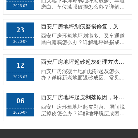
西安地下车库环氧地坪划痕多、车道
砂起灰、划痕发黑、空鼓脱落、地面
2026-07
磨白、车位漆膜破损怎么办？详解停
打滑、污渍渗透、接缝藏污、颜色老
车场地坪病害成因、修补误区与分区
旧暗沉等问题。公共场地对地坪要求
耐磨翻新施工方案。
和厂···
西安厂房地坪划痕磨损修复，叉车通道环氧地面磨白露底翻新方案
23
西安厂房环氧地坪划痕多、叉车通道
2026-07
磨白露底怎么办？详解地坪磨损成
因、修复误区与标准化耐磨翻新方
案，长效解决地面老旧斑驳问题。
西安厂房地坪起砂起灰处理方法，新老混凝土地面返砂固化方案
12
西安厂房混凝土地面起砂起灰怎么
2026-07
办？详解新老地面返砂成因、常见误
区与标准化固化防尘处理方案，解决
车间扬尘问题。
西安厂房地坪起皮剥落原因，环氧地坪脱层掉皮根治修复方案
06
西安厂房环氧地坪起皮剥落、层间脱
2026-07
层掉皮怎么办？详解地坪脱层成因、
施工误区与标准化根治修复方案，杜
绝反复掉皮。