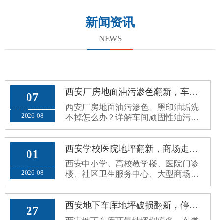
新闻资讯
NEWS
西安厂房地面油污渗色翻新，车间环氧地面黑印油垢洗不掉处理方案
07
西安厂房地面油污渗色、黑印油垢洗
2026-08
不掉怎么办？详解车间顽固性油污成
因、翻新误区与耐油封闭根治施工方
案。
西安学校医院地坪翻新，商场走廊公共区域环保防滑环氧地坪施工方案
01
西安中小学、高校教学楼、医院门诊
2026-08
楼、社区卫生服务中心、大型商场超
市、写字楼公共走廊，属于高人流、
高频走动、全天候开放的公共区域。
原有普通水泥地面、老旧地砖、普通
西安地下车库地坪破损翻新，停车场环氧地面车轮划痕、起灰病害处理方案
27
环氧地面，使用久了容易出现地面起