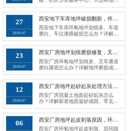
楼、社区卫生服务中心、大型商场超
市、写字楼公共走廊，属于高人流、
高频走动、全天候开放的公共区域。
原有普通水泥地面、老旧地砖、普通
西安地下车库地坪破损翻新，停车场环氧地面车轮划痕、起灰病害处理方案
27
环氧地面，使用久了容易出现地面起
西安地下车库环氧地坪划痕多、车道
砂起灰、划痕发黑、空鼓脱落、地面
2026-07
磨白、车位漆膜破损怎么办？详解停
打滑、污渍渗透、接缝藏污、颜色老
车场地坪病害成因、修补误区与分区
旧暗沉等问题。公共场地对地坪要求
耐磨翻新施工方案。
和厂···
西安厂房地坪划痕磨损修复，叉车通道环氧地面磨白露底翻新方案
23
西安厂房环氧地坪划痕多、叉车通道
2026-07
磨白露底怎么办？详解地坪磨损成
因、修复误区与标准化耐磨翻新方
案，长效解决地面老旧斑驳问题。
西安厂房地坪起砂起灰处理方法，新老混凝土地面返砂固化方案
12
西安厂房混凝土地面起砂起灰怎么
2026-07
办？详解新老地面返砂成因、常见误
区与标准化固化防尘处理方案，解决
车间扬尘问题。
西安厂房地坪起皮剥落原因，环氧地坪脱层掉皮根治修复方案
06
西安厂房环氧地坪起皮剥落、层间脱