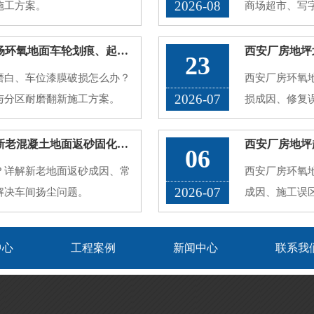
2026-08
施工方案。
商场超市、写
的公共区域。
久了容易出现
西安地下车库地坪破损翻新，停车场环氧地面车轮划痕、起灰病害处理方案
23
渍渗透、接缝
磨白、车位漆膜破损怎么办？
西安厂房环氧
厂···
2026-07
与分区耐磨翻新施工方案。
损成因、修复
问题。
西安厂房地坪起砂起灰处理方法，新老混凝土地面返砂固化方案
西安厂房地坪
06
？详解新老地面返砂成因、常
西安厂房环氧
2026-07
解决车间扬尘问题。
成因、施工误
中心
工程案例
新闻中心
联系我