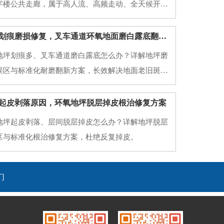
字楼公共走廊，属于高人流、高频走动、全天候开放
原有普通水泥地面、老旧地砖、普通环氧地面，使用
地面起砂起灰、划痕发黑、空鼓脱落、地面打滑、污
西安厂房地坪划痕磨损修复，叉车通道环氧地面磨白露底翻新方案
藏污、颜色老旧暗沉等问题。公共场地对地坪要求和
地坪划痕多、叉车通道磨白露底怎么办？详解地坪磨
误区与标准化耐磨翻新方案，长效解决地面老旧斑驳
起皮剥落原因，环氧地坪脱层掉皮根治修复方案
地坪起皮剥落、层间脱层掉皮怎么办？详解地坪脱层
区与标准化根治修复方案，杜绝反复掉皮。
们