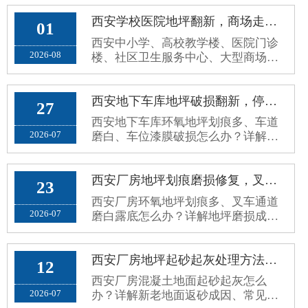
西安学校医院地坪翻新，商场走廊公共区域环保防滑环氧地坪施工方案
01
西安中小学、高校教学楼、医院门诊
2026-08
楼、社区卫生服务中心、大型商场超
市、写字楼公共走廊，属于高人流、
高频走动、全天候开放的公共区域。
原有普通水泥地面、老旧地砖、普通
西安地下车库地坪破损翻新，停车场环氧地面车轮划痕、起灰病害处理方案
27
环氧地面，使用久了容易出现地面起
西安地下车库环氧地坪划痕多、车道
砂起灰、划痕发黑、空鼓脱落、地面
2026-07
磨白、车位漆膜破损怎么办？详解停
打滑、污渍渗透、接缝藏污、颜色老
车场地坪病害成因、修补误区与分区
旧暗沉等问题。公共场地对地坪要求
耐磨翻新施工方案。
和厂···
西安厂房地坪划痕磨损修复，叉车通道环氧地面磨白露底翻新方案
23
西安厂房环氧地坪划痕多、叉车通道
2026-07
磨白露底怎么办？详解地坪磨损成
因、修复误区与标准化耐磨翻新方
案，长效解决地面老旧斑驳问题。
西安厂房地坪起砂起灰处理方法，新老混凝土地面返砂固化方案
12
西安厂房混凝土地面起砂起灰怎么
2026-07
办？详解新老地面返砂成因、常见误