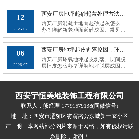
因、修复误区与标准化耐磨翻新方
案，长效解决地面老旧斑驳问题。
西安厂房地坪起砂起灰处理方法，新老混凝土地面返砂固化方案
12
西安厂房混凝土地面起砂起灰怎么
2026-07
办？详解新老地面返砂成因、常见误
区与标准化固化防尘处理方案，解决
车间扬尘问题。
西安厂房地坪起皮剥落原因，环氧地坪脱层掉皮根治修复方案
06
西安厂房环氧地坪起皮剥落、层间脱
2026-07
层掉皮怎么办？详解地坪脱层成因、
施工误区与标准化根治修复方案，杜
绝反复掉皮。
西安宇恒美地装饰工程有限公司
联系人：熊经理 17791579138(同微信号)
地 址：西安市灞桥区纺渭路旁东城新一家小区
声 明：本网站部分图片来源于网络，如有侵权请联
系删除，谢谢！