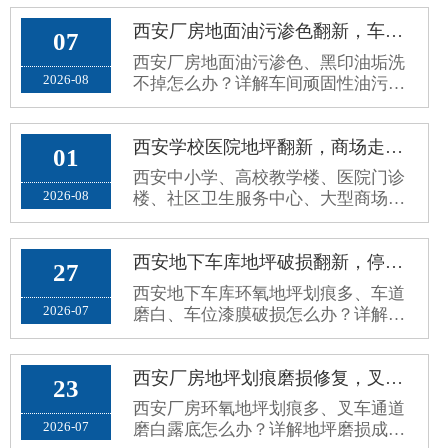
西安厂房地面油污渗色翻新，车间环氧地面黑印油垢洗不掉处理方案
07
西安厂房地面油污渗色、黑印油垢洗
2026-08
不掉怎么办？详解车间顽固性油污成
因、翻新误区与耐油封闭根治施工方
案。
西安学校医院地坪翻新，商场走廊公共区域环保防滑环氧地坪施工方案
01
西安中小学、高校教学楼、医院门诊
2026-08
楼、社区卫生服务中心、大型商场超
市、写字楼公共走廊，属于高人流、
高频走动、全天候开放的公共区域。
原有普通水泥地面、老旧地砖、普通
西安地下车库地坪破损翻新，停车场环氧地面车轮划痕、起灰病害处理方案
27
环氧地面，使用久了容易出现地面起
西安地下车库环氧地坪划痕多、车道
砂起灰、划痕发黑、空鼓脱落、地面
2026-07
磨白、车位漆膜破损怎么办？详解停
打滑、污渍渗透、接缝藏污、颜色老
车场地坪病害成因、修补误区与分区
旧暗沉等问题。公共场地对地坪要求
耐磨翻新施工方案。
和厂···
西安厂房地坪划痕磨损修复，叉车通道环氧地面磨白露底翻新方案
23
西安厂房环氧地坪划痕多、叉车通道
2026-07
磨白露底怎么办？详解地坪磨损成