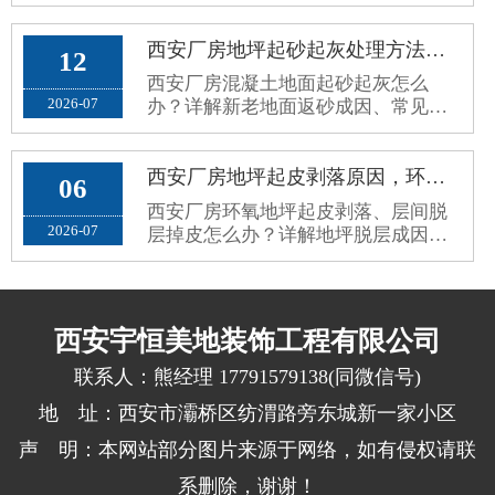
因、修复误区与标准化耐磨翻新方
案，长效解决地面老旧斑驳问题。
西安厂房地坪起砂起灰处理方法，新老混凝土地面返砂固化方案
12
西安厂房混凝土地面起砂起灰怎么
2026-07
办？详解新老地面返砂成因、常见误
区与标准化固化防尘处理方案，解决
车间扬尘问题。
西安厂房地坪起皮剥落原因，环氧地坪脱层掉皮根治修复方案
06
西安厂房环氧地坪起皮剥落、层间脱
2026-07
层掉皮怎么办？详解地坪脱层成因、
施工误区与标准化根治修复方案，杜
绝反复掉皮。
西安宇恒美地装饰工程有限公司
联系人：熊经理 17791579138(同微信号)
地 址：西安市灞桥区纺渭路旁东城新一家小区
声 明：本网站部分图片来源于网络，如有侵权请联
系删除，谢谢！