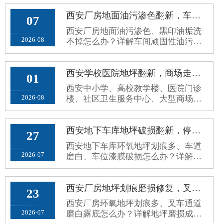
西安厂房地面油污渗色翻新，车间环氧地面黑印油垢洗不掉处理方案
07
西安厂房地面油污渗色、黑印油垢洗
2026-08
不掉怎么办？详解车间顽固性油污成
因、翻新误区与耐油封闭根治施工方
案。
西安学校医院地坪翻新，商场走廊公共区域环保防滑环氧地坪施工方案
01
西安中小学、高校教学楼、医院门诊
2026-08
楼、社区卫生服务中心、大型商场超
市、写字楼公共走廊，属于高人流、
高频走动、全天候开放的公共区域。
原有普通水泥地面、老旧地砖、普通
西安地下车库地坪破损翻新，停车场环氧地面车轮划痕、起灰病害处理方案
27
环氧地面，使用久了容易出现地面起
西安地下车库环氧地坪划痕多、车道
砂起灰、划痕发黑、空鼓脱落、地面
2026-07
磨白、车位漆膜破损怎么办？详解停
打滑、污渍渗透、接缝藏污、颜色老
车场地坪病害成因、修补误区与分区
旧暗沉等问题。公共场地对地坪要求
耐磨翻新施工方案。
和厂···
西安厂房地坪划痕磨损修复，叉车通道环氧地面磨白露底翻新方案
23
西安厂房环氧地坪划痕多、叉车通道
2026-07
磨白露底怎么办？详解地坪磨损成